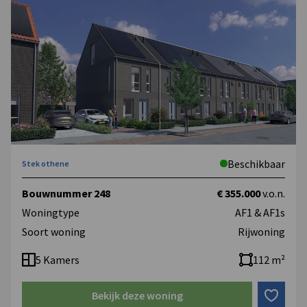
Beschikbaar
Stek othene
Bouwnummer 248
€ 355.000
v.o.n.
Woningtype
AF1 & AF1s
Soort woning
Rijwoning
5 Kamers
112 m²
Bekijk deze woning