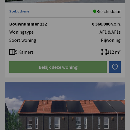
Beschikbaar
Stek othene
Bouwnummer 232
€ 360.000
v.o.n.
Woningtype
AF1 & AF1s
Soort woning
Rijwoning
5 Kamers
112 m²
Bekijk deze woning