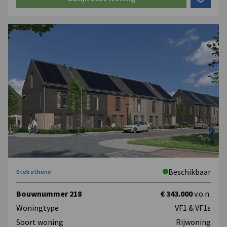
Beschikbaar
Stek othene
Bouwnummer 218
€ 343.000
v.o.n.
Woningtype
VF1 & VF1s
Soort woning
Rijwoning