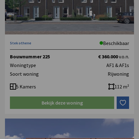
Beschikbaar
Stek othene
Bouwnummer 225
€ 360.000
v.o.n.
Woningtype
AF1 & AF1s
Soort woning
Rijwoning
5 Kamers
112 m²
Bekijk deze woning