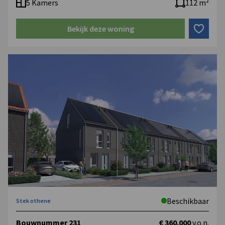
5 Kamers
112 m²
Bekijk deze woning
Beschikbaar
Stek othene
Bouwnummer 231
€ 360.000
v.o.n.