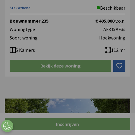
Beschikbaar
Stek othene
Bouwnummer 235
€ 405.000
v.o.n.
Woningtype
AF3 & AF3s
Soort woning
Hoekwoning
5 Kamers
112 m²
Bekijk deze woning
Inschrijven