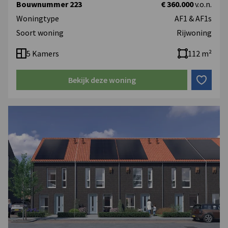
Bouwnummer 223
€ 360.000
v.o.n.
Woningtype
AF1 & AF1s
Soort woning
Rijwoning
5 Kamers
112 m²
Bekijk deze woning