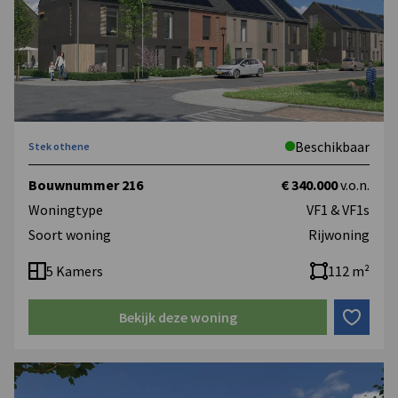
Beschikbaar
Stek othene
Bouwnummer 216
€ 340.000
v.o.n.
Woningtype
VF1 & VF1s
Soort woning
Rijwoning
5 Kamers
112 m²
Bekijk deze woning