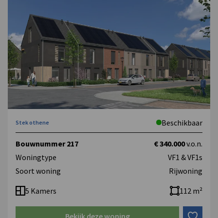
Beschikbaar
Stek othene
Bouwnummer 217
€ 340.000
v.o.n.
Woningtype
VF1 & VF1s
Soort woning
Rijwoning
5 Kamers
112 m²
Bekijk deze woning