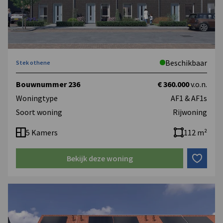
Beschikbaar
Stek othene
Bouwnummer 236
€ 360.000
v.o.n.
Woningtype
AF1 & AF1s
Soort woning
Rijwoning
5 Kamers
112 m²
Bekijk deze woning