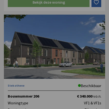
Het indelen, afwerken en inrichten van je nieuwbouwwoning
Bekijk deze woning
is een stevige klus. Je ontdekt pas echt wat bij je past als je
het probeert. Dat kan nergens beter dan bij Homestudios,
met hulp van onze deskundige specialisten, een uniek
experience center én een handig online platform. Hier staan
ook alle kopersopties inzichtelijk op een rij. Van extra
lichtpunten en data-aansluitingen tot een uitbouw en
opties voor sanitair en tegelwerk.
Lees meer over
Homestudios en de kopersopties
.
Ben je op zoek naar een eigentijdse woning in een groene en
waterrijke omgeving? Neem contact op met Smolders
Makelaars.
Beschikbaar
Stek othene
Bouwnummer 206
€ 340.000
v.o.n.
Woningtype
VF1 & VF1s