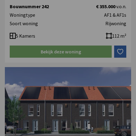
Bouwnummer 242
€ 355.000
v.o.n.
Woningtype
AF1 & AF1s
Soort woning
Rijwoning
5 Kamers
112 m²
Bekijk deze woning