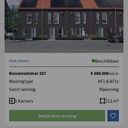
Beschikbaar
Stek othene
Bouwnummer 237
€ 360.000
v.o.n.
Woningtype
AF1 & AF1s
Soort woning
Rijwoning
5 Kamers
112 m²
Bekijk deze woning