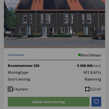
Beschikbaar
Stek othene
Bouwnummer 226
€ 360.000
v.o.n.
Woningtype
AF1 & AF1s
Soort woning
Rijwoning
5 Kamers
112 m²
Bekijk deze woning