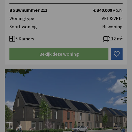
Bouwnummer 211
€ 340.000
v.o.n.
Woningtype
VF1 & VF1s
Soort woning
Rijwoning
5 Kamers
112 m²
Bekijk deze woning