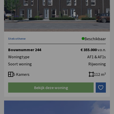
Beschikbaar
Stek othene
Bouwnummer 244
€ 355.000
v.o.n.
Woningtype
AF1 & AF1s
Soort woning
Rijwoning
5 Kamers
112 m²
Bekijk deze woning