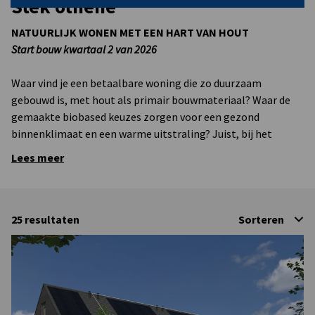
Stek othene
NATUURLIJK WONEN MET EEN HART VAN HOUT
Start bouw kwartaal 2 van 2026
Waar vind je een betaalbare woning die zo duurzaam
gebouwd is, met hout als primair bouwmateriaal? Waar de
gemaakte biobased keuzes zorgen voor een gezond
binnenklimaat en een warme uitstraling? Juist, bij het
nieuwe project Stek, in Othene Zuid.
Lees meer
In de hoofdrol: blauw en groen van het landschap
In de hoek van de straten Albatros en de Vogellaan, waar het
blauw en het groen van het landschap de hoofdrol spelen,
25
resultaten
Sorteren
zijn de woningen van Stek gesitueerd. Je vindt er tal van
groene ontmoetingsplekken in de omgeving en kunt volop
genieten van de nabije Zaamkreek.
Aantrekkelijke prijs en extra leencapaciteit