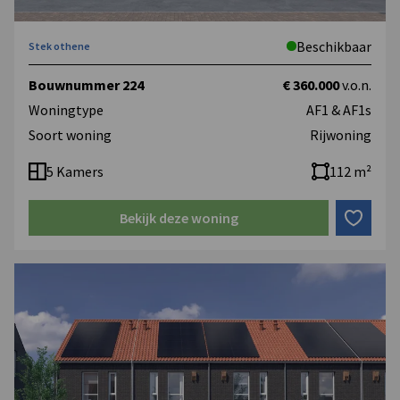
Beschikbaar
Stek othene
Bouwnummer 224
€ 360.000
v.o.n.
Woningtype
AF1 & AF1s
Soort woning
Rijwoning
5 Kamers
112 m²
Bekijk deze woning