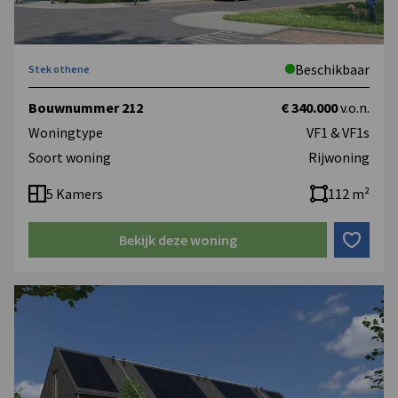
Beschikbaar
Stek othene
Bouwnummer 212
€ 340.000
v.o.n.
Woningtype
VF1 & VF1s
Soort woning
Rijwoning
5 Kamers
112 m²
Bekijk deze woning