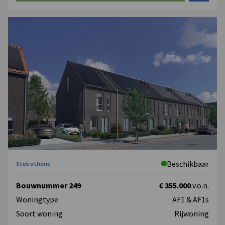
Beschikbaar
Stek othene
Bouwnummer 249
€ 355.000
v.o.n.
Woningtype
AF1 & AF1s
Soort woning
Rijwoning