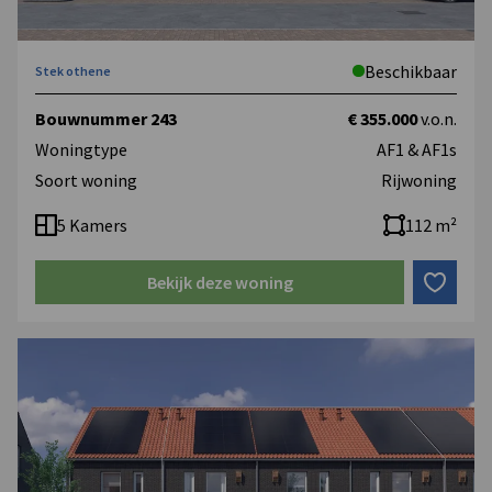
Beschikbaar
Stek othene
Bouwnummer 243
€ 355.000
v.o.n.
Woningtype
AF1 & AF1s
Soort woning
Rijwoning
5 Kamers
112 m²
Bekijk deze woning