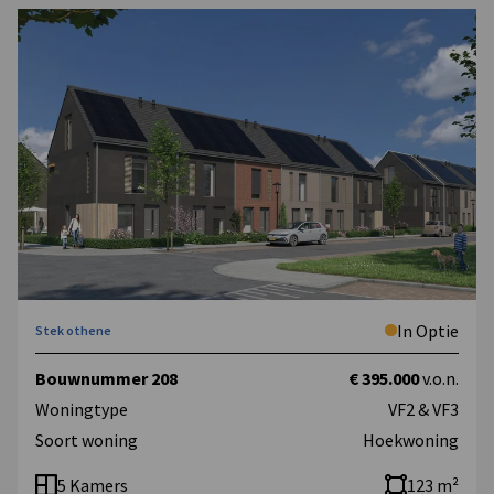
In Optie
Stek othene
Bouwnummer 208
€ 395.000
v.o.n.
Woningtype
VF2 & VF3
Soort woning
Hoekwoning
5 Kamers
123 m²