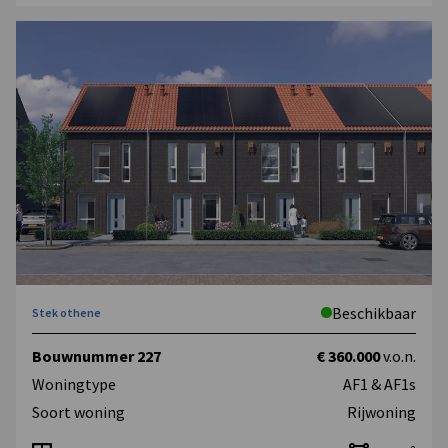
Beschikbaar
Stek othene
Bouwnummer 227
€ 360.000
v.o.n.
Woningtype
AF1 & AF1s
Soort woning
Rijwoning