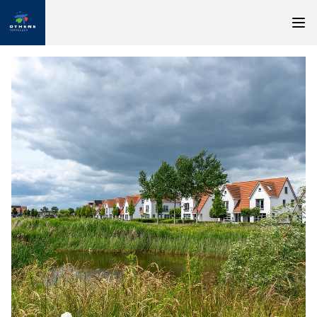
Nieuw: appartementen in Othene Zuid
Geïnteresseerd in een appartement in Othene Zuid?
Geef dan uw wensen door via onze enquête
Naar enquête