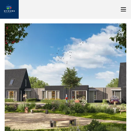
Nieuw: appartementen in Othene Zuid
Geïnteresseerd in een appartement in Othene Zuid?
Geef dan uw wensen door via onze enquête
Naar enquête