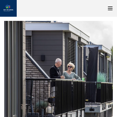
Nieuw: appartementen in Othene Zuid
Geïnteresseerd in een appartement in Othene Zuid?
Geef dan uw wensen door via onze enquête
Naar enquête