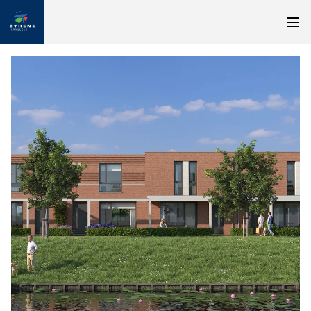
Nieuw: appartementen in Othene Zuid
Geïnteresseerd in een appartement in Othene Zuid?
Geef dan uw wensen door via onze enquête
Naar enquête