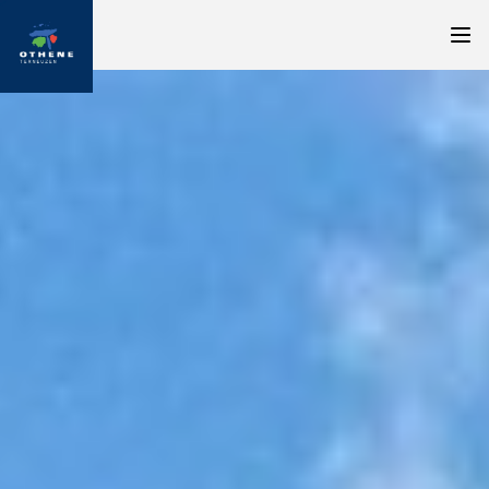
Nieuw: appartementen in Othene Zuid
Geïnteresseerd in een appartement in Othene Zuid?
Geef dan uw wensen door via onze enquête
Naar enquête