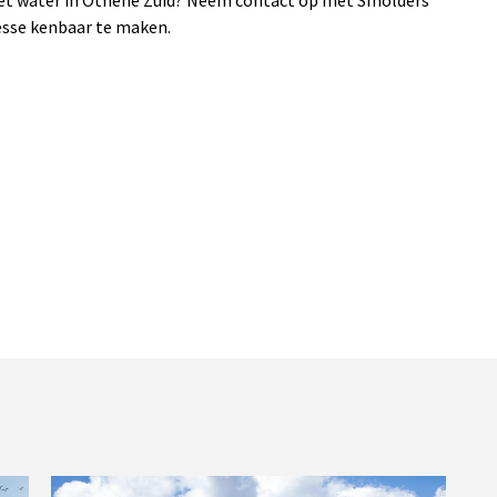
het water in Othene Zuid? Neem contact op met Smolders
esse kenbaar te maken.