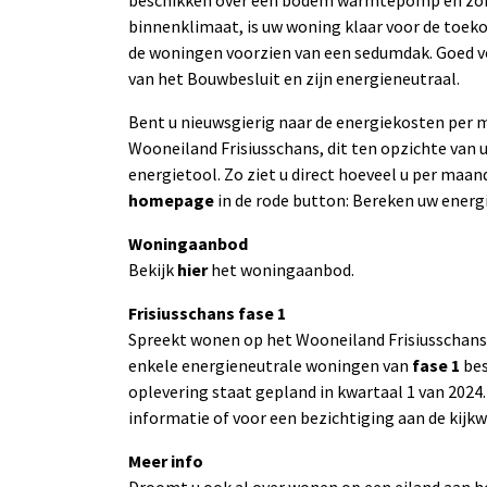
beschikken over een bodem warmtepomp en zonn
binnenklimaat, is uw woning klaar voor de toeko
de woningen voorzien van een sedumdak. Goed vo
van het Bouwbesluit en zijn energieneutraal.
Bent u nieuwsgierig naar de energiekosten per
Wooneiland Frisiusschans, dit ten opzichte van 
energietool. Zo ziet u direct hoeveel u per maa
homepage
in de rode button: Bereken uw energ
Woningaanbod
Bekijk
hier
het woningaanbod.
Frisiusschans fase 1
Spreekt wonen op het Wooneiland Frisiusschans u
enkele energieneutrale woningen van
fase 1
bes
oplevering staat gepland in kwartaal 1 van 20
informatie of voor een bezichtiging aan de kijkw
Meer info