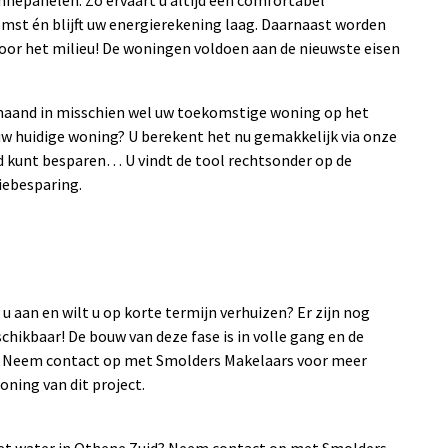
epanelen. Zo ervaart u altijd een comfortabel
mst én blijft uw energierekening laag. Daarnaast worden
or het milieu! De woningen voldoen aan de nieuwste eisen
 maand in misschien wel uw toekomstige woning op het
uw huidige woning? U berekent het nu gemakkelijk via onze
nd kunt besparen… U vindt de tool rechtsonder op de
iebesparing.
Nieuw: appartemen
Othene Zuid
Geïnteresseerd in een 
Othene Zuid?
Geef dan uw wensen doo
 aan en wilt u op korte termijn verhuizen? Er zijn nog
enquête
chikbaar!
De bouw van deze fase is in volle gang en de
24. Neem contact op met Smolders Makelaars voor meer
oning van dit project.
Naar enquête