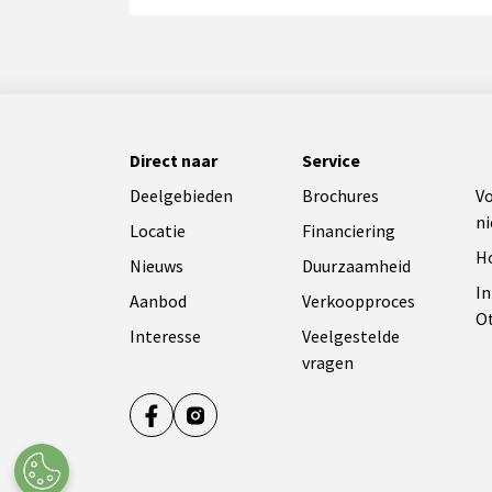
Direct naar
Service
Deelgebieden
Brochures
V
n
Locatie
Financiering
H
Nieuws
Duurzaamheid
I
Aanbod
Verkoopproces
O
Interesse
Veelgestelde
vragen