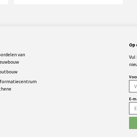
Op 
oordelen van
Vul
ieuwbouw
nie
outbouw
Voo
nformatiecentrum
thene
E-m