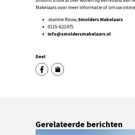
Droomt u ook al over wonen op een eiland aan 
Makelaars voor meer informatie of om uw inter
Jeanine Rouw,
Smolders Makelaars
0115-621475
info@smoldersmakelaars.nl
Deel
Gerelateerde berichten