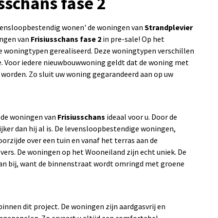
usschans fase 2
evensloopbestendig wonen' de woningen van
Strandplevier
ingen van
Frisiusschans fase 2
in pre-sale! Op het
e woningtypen gerealiseerd. Deze woningtypen verschillen
e. Voor iedere nieuwbouwwoning geldt dat de woning met
n worden. Zo sluit uw woning gegarandeerd aan op uw
jn de woningen van
Frisiusschans
ideaal voor u. Door de
ker dan hij al is. De levensloopbestendige woningen,
orzijde over een tuin en vanaf het terras aan de
oevers. De woningen op het Wooneiland zijn echt uniek. De
aan bij, want de binnenstraat wordt omringd met groene
innen dit project. De woningen zijn aardgasvrij en