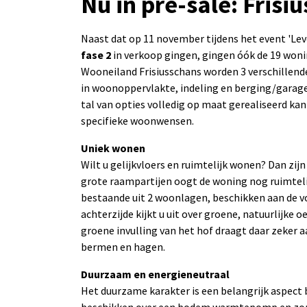
Nu in pre-sale: Frisi
Naast dat op 11 november tijdens het event 'L
fase 2
in verkoop gingen, gingen óók de 19 won
Wooneiland Frisiusschans worden 3 verschillend
in woonoppervlakte, indeling en berging/garag
tal van opties volledig op maat gerealiseerd ka
specifieke woonwensen.
Uniek wonen
Wilt u gelijkvloers en ruimtelijk wonen? Dan zi
grote raampartijen oogt de woning nog ruimtelij
bestaande uit 2 woonlagen, beschikken aan de vo
achterzijde kijkt u uit over groene, natuurlijke 
groene invulling van het hof draagt daar zeker 
bermen en hagen.
Duurzaam en energieneutraal
Het duurzame karakter is een belangrijk aspect b